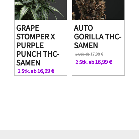
GRAPE
AUTO
STOMPER X
GORILLA THC-
PURPLE
SAMEN
PUNCH THC-
17,98
€
2 Stk. ab
SAMEN
16,99
€
2 Stk. ab
16,99
€
2 Stk. ab