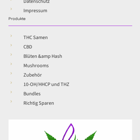
Datenschutz
5
Impressum
Produkte
5
THC Samen
5
CBD
5
Blüten &amp Hash
5
Mushrooms
5
Zubehör
5
10-OH/HHCP und THZ
5
Bundles
5
Richtig Sparen