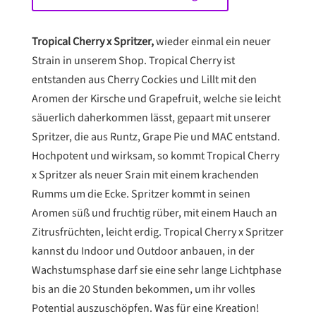
Spritzer
THC-
SAMEN
Tropical Cherry x Spritzer,
wieder einmal ein neuer
Menge
Strain in unserem Shop. Tropical Cherry ist
entstanden aus Cherry Cockies und Lillt mit den
Aromen der Kirsche und Grapefruit, welche sie leicht
säuerlich daherkommen lässt, gepaart mit unserer
Spritzer, die aus Runtz, Grape Pie und MAC entstand.
Hochpotent und wirksam, so kommt Tropical Cherry
x Spritzer als neuer Srain mit einem krachenden
Rumms um die Ecke. Spritzer kommt in seinen
Aromen süß und fruchtig rüber, mit einem Hauch an
Zitrusfrüchten, leicht erdig. Tropical Cherry x Spritzer
kannst du Indoor und Outdoor anbauen, in der
Wachstumsphase darf sie eine sehr lange Lichtphase
bis an die 20 Stunden bekommen, um ihr volles
Potential auszuschöpfen. Was für eine Kreation!