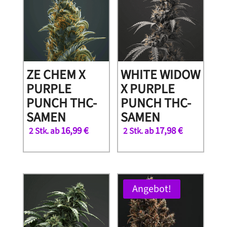
ZE CHEM X
WHITE WIDOW
PURPLE
X PURPLE
PUNCH THC-
PUNCH THC-
SAMEN
SAMEN
16,99
€
17,98
€
2 Stk. ab
2 Stk. ab
Angebot!