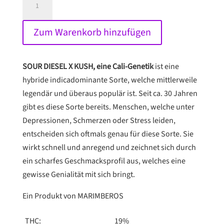
DIESEL
X
Zum Warenkorb hinzufügen
KUSH
THC-
SAMEN
SOUR DIESEL X KUSH, eine Cali-Genetik
ist eine
Menge
hybride indicadominante Sorte, welche mittlerweile
legendär und überaus populär ist. Seit ca. 30 Jahren
gibt es diese Sorte bereits. Menschen, welche unter
Depressionen, Schmerzen oder Stress leiden,
entscheiden sich oftmals genau für diese Sorte. Sie
wirkt schnell und anregend und zeichnet sich durch
ein scharfes Geschmacksprofil aus, welches eine
gewisse Genialität mit sich bringt.
Ein Produkt von MARIMBEROS
THC:
19%