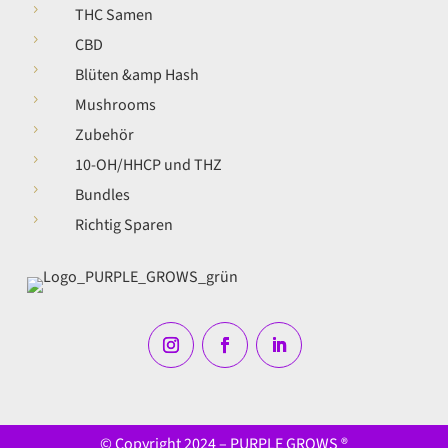
5
THC Samen
5
CBD
5
Blüten &amp Hash
5
Mushrooms
5
Zubehör
5
10-OH/HHCP und THZ
5
Bundles
5
Richtig Sparen
© Copyright 2024 – PURPLE GROWS ®