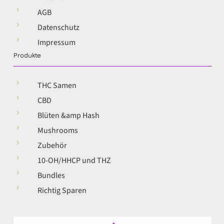
5
AGB
5
Datenschutz
5
Impressum
Produkte
5
THC Samen
5
CBD
5
Blüten &amp Hash
5
Mushrooms
5
Zubehör
5
10-OH/HHCP und THZ
5
Bundles
5
Richtig Sparen