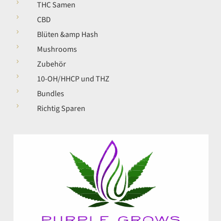
5
THC Samen
5
CBD
5
Blüten &amp Hash
5
Mushrooms
5
Zubehör
5
10-OH/HHCP und THZ
5
Bundles
5
Richtig Sparen