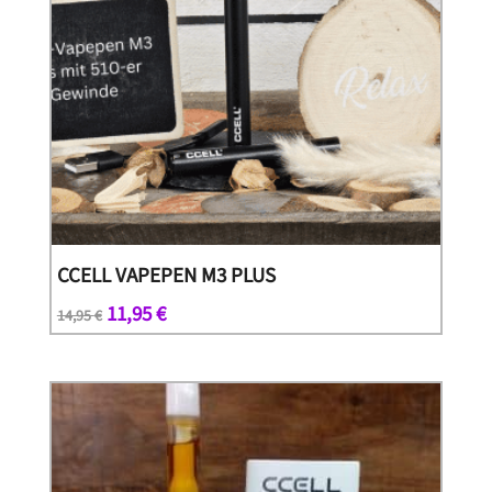
CCELL VAPEPEN M3 PLUS
Ursprünglicher
Aktueller
11,95
€
14,95
€
Preis
Preis
war:
ist:
14,95 €
11,95 €.