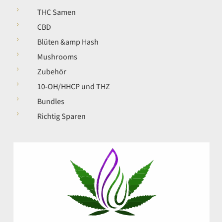
5
THC Samen
5
CBD
5
Blüten &amp Hash
5
Mushrooms
5
Zubehör
5
10-OH/HHCP und THZ
5
Bundles
5
Richtig Sparen