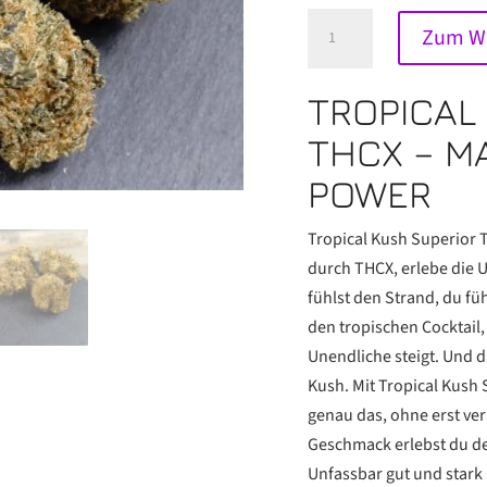
Tropical
Zum Wa
Kush
Superior
TROPICAL
THCX
Extreme
THCX – M
Menge
POWER
Tropical Kush Superior 
durch THCX, erlebe die U
fühlst den Strand, du fü
den tropischen Cocktail,
Unendliche steigt. Und d
Kush. Mit Tropical Kush 
genau das, ohne erst ver
Geschmack erlebst du de
Unfassbar gut und stark