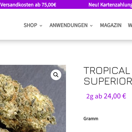
 Versandkosten ab 75,00€
Neu! Kartenzahlun
SHOP
ANWENDUNGEN
MAGAZIN
W
TROPICAL
SUPERIOR
24,00
€
2g ab
Gramm