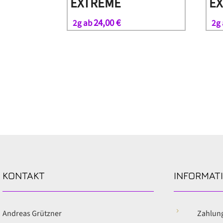
EXTREME
E
24,00
€
2g ab
2g
KONTAKT
INFORMAT
5
Andreas Grützner
Zahlun