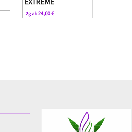
EXTREME
24,00
€
2g ab