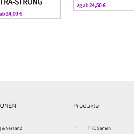
XTRA-STRONG
24,50
€
2g ab
24,00
€
 ab
IONEN
Produkte
5
g & Versand
THC Samen