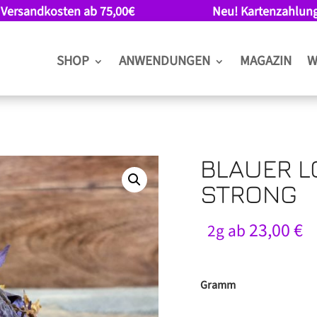
 Versandkosten ab 75,00€
Neu! Kartenzahlun
SHOP
ANWENDUNGEN
MAGAZIN
W
BLAUER L
STRONG
23,00
€
2g ab
Gramm