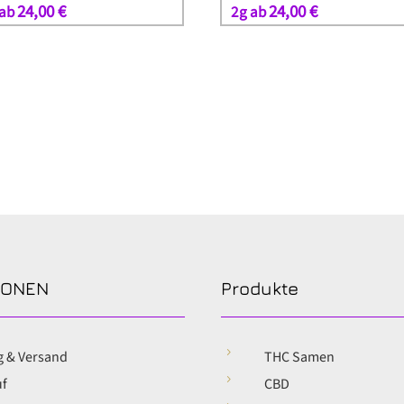
24,00
€
24,00
€
 ab
2g ab
IONEN
Produkte
5
g & Versand
THC Samen
5
uf
CBD