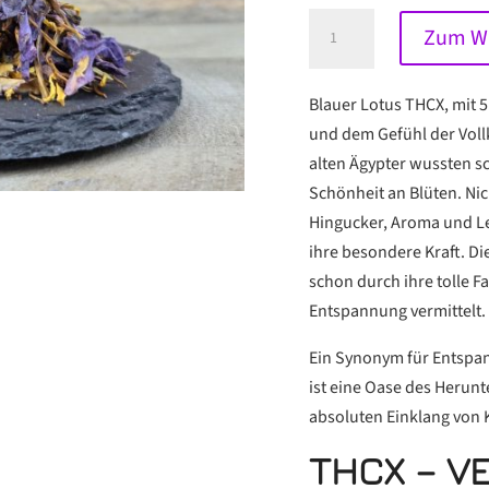
Blauer
Zum Wa
Lotus
THCX
Blauer Lotus THCX, mit 5
Strong
und dem Gefühl der Vol
Menge
alten Ägypter wussten s
Schönheit an Blüten. Nic
Hingucker, Aroma und Le
ihre besondere Kraft. 
schon durch ihre tolle 
Entspannung vermittelt.
Ein Synonym für Entspa
ist eine Oase des Herun
absoluten Einklang von 
THCX – V