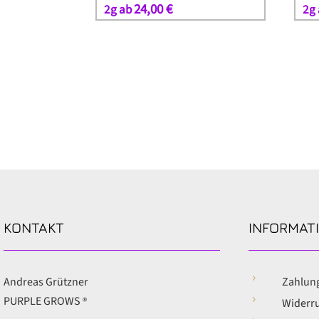
24,00
€
2g ab
2g
KONTAKT
INFORMAT
5
Andreas Grützner
Zahlun
PURPLE GROWS
®
5
Widerr