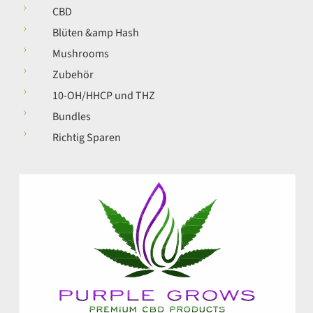
5
CBD
5
Blüten &amp Hash
5
Mushrooms
5
Zubehör
5
10-OH/HHCP und THZ
5
Bundles
5
Richtig Sparen