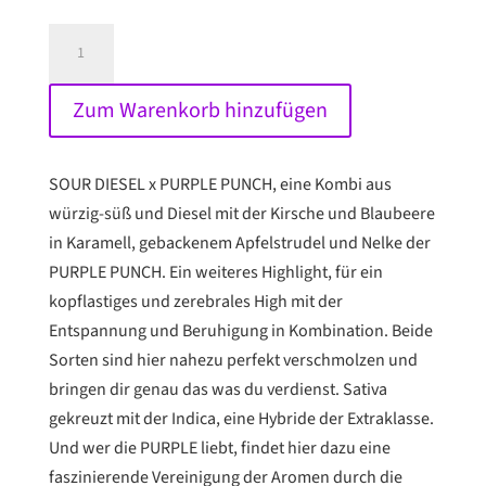
SOUR
DIESEL
x
Zum Warenkorb hinzufügen
PURPLE
PUNCH
THC-
SOUR DIESEL x PURPLE PUNCH, eine Kombi aus
SAMEN
würzig-süß und Diesel mit der Kirsche und Blaubeere
Menge
in Karamell, gebackenem Apfelstrudel und Nelke der
PURPLE PUNCH. Ein weiteres Highlight, für ein
kopflastiges und zerebrales High mit der
Entspannung und Beruhigung in Kombination. Beide
Sorten sind hier nahezu perfekt verschmolzen und
bringen dir genau das was du verdienst. Sativa
gekreuzt mit der Indica, eine Hybride der Extraklasse.
Und wer die PURPLE liebt, findet hier dazu eine
faszinierende Vereinigung der Aromen durch die