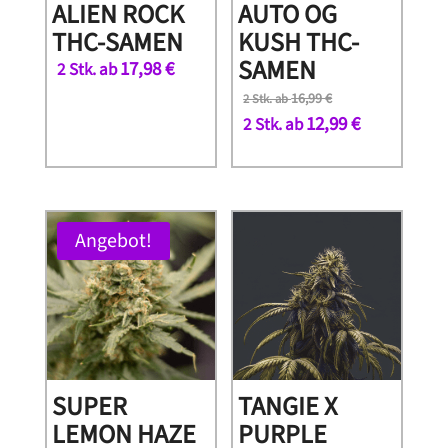
ALIEN ROCK
AUTO OG
THC-SAMEN
KUSH THC-
SAMEN
17,98
€
2 Stk. ab
16,99
€
2 Stk. ab
12,99
€
2 Stk. ab
Angebot!
SUPER
TANGIE X
LEMON HAZE
PURPLE