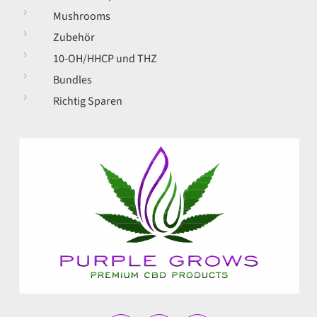
5
Mushrooms
5
Zubehör
5
10-OH/HHCP und THZ
5
Bundles
5
Richtig Sparen