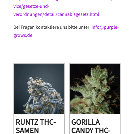
vice/gesetze-und-
verordnungen/detail/cannabisgesetz.html
Bei Fragen kontaktiere uns bitte unter:
info@purple-
grows.de
RUNTZ THC-
GORILLA
SAMEN
CANDY THC-