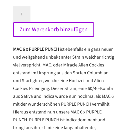
MAC
6
x
Zum Warenkorb hinzufügen
PURPLE
PUNCH
THC-
MAC 6 x PURPLE PUNCH
ist ebenfalls ein ganz neuer
SAMEN
und weitgehend unbekannter Strain welcher richtig
Menge
viel verspricht. MAC, oder Miracle Alien Cockies
entstand im Ursprung aus den Sorten Columbian
und Starfighter, welche eine Hochzeit mit Alien
Cockies F2 einging. Dieser Strain, eine 60/40-Kombi
aus Sativa und Indica wurde nun nochmal als MAC 6
mit der wunderschönen PURPLE PUNCH vermählt.
Hieraus entstand nun unsere MAC 6 x PURPLE
PUNCH. PURPLE PUNCH ist indicadominant und
bringt aus ihrer Linie eine langanhaltende,