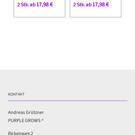
17,98
€
17,98
€
2 Stk. ab
2 Stk. ab
KONTAKT
Andreas Grützner
PURPLE GROWS
®
Birkenweg 2