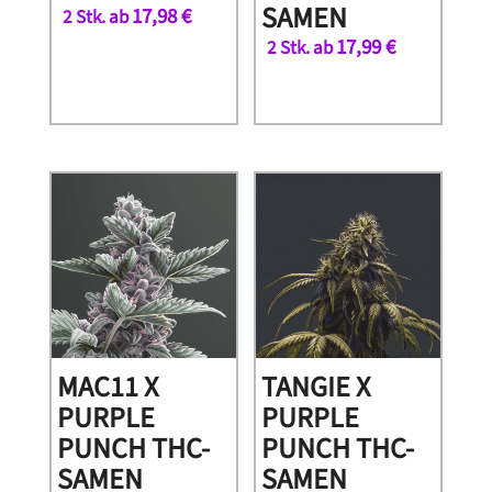
SAMEN
17,98
€
2 Stk. ab
17,99
€
2 Stk. ab
MAC11 X
TANGIE X
PURPLE
PURPLE
PUNCH THC-
PUNCH THC-
SAMEN
SAMEN