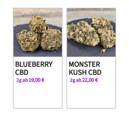
BLUEBERRY
MONSTER
CBD
KUSH CBD
19,00
€
22,00
€
2g ab
2g ab