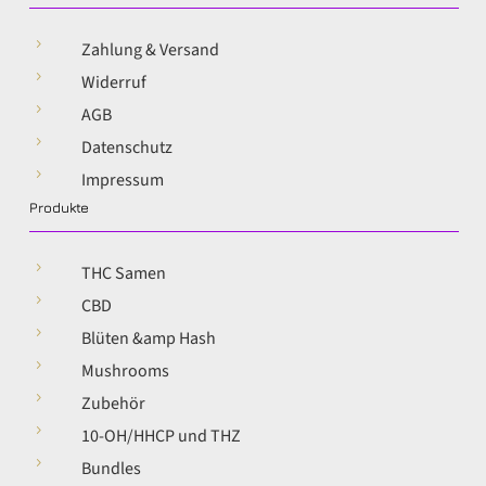
5
Zahlung & Versand
5
Widerruf
5
AGB
5
Datenschutz
5
Impressum
Produkte
5
THC Samen
5
CBD
5
Blüten &amp Hash
5
Mushrooms
5
Zubehör
5
10-OH/HHCP und THZ
5
Bundles