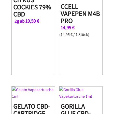
CITRUS
CCELL
COCKIES 79%
VAPEPEN M4B
CBD
PRO
19,50
€
2g ab
14,95
€
(
14,95
€
/ 1 Stück)
GELATO CBD-
GORILLA
CARTRIDGE
GLUE CBD-