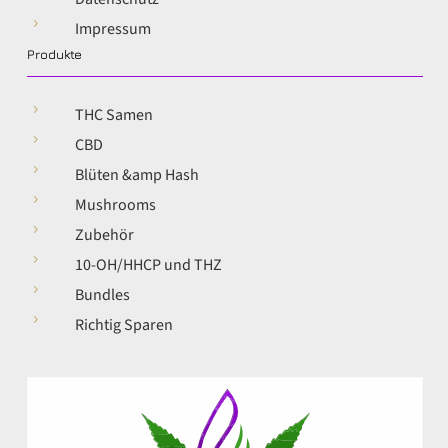
5
Impressum
Produkte
5
THC Samen
5
CBD
5
Blüten &amp Hash
5
Mushrooms
5
Zubehör
5
10-OH/HHCP und THZ
5
Bundles
5
Richtig Sparen