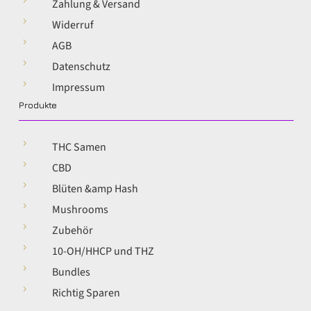
Zahlung & Versand
5
Widerruf
5
AGB
5
Datenschutz
5
Impressum
Produkte
5
THC Samen
5
CBD
5
Blüten &amp Hash
5
Mushrooms
5
Zubehör
5
10-OH/HHCP und THZ
5
Bundles
5
Richtig Sparen