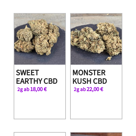
SWEET
MONSTER
EARTHY CBD
KUSH CBD
18,00
€
22,00
€
2g ab
2g ab